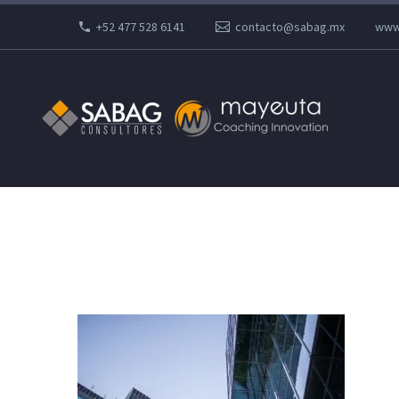
+52 477 528 6141
contacto@sabag.mx
www