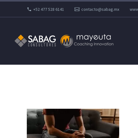
+52 477 528 6141
contacto@sabag.mx
www