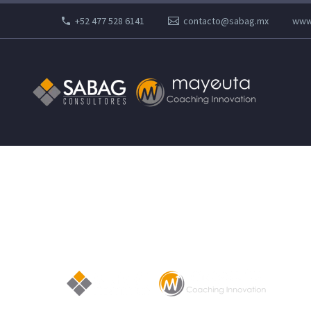
+52 477 528 6141
contacto@sabag.mx
www