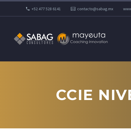
+52 477 528 6141
contacto@sabag.mx
www
CCIE NIV