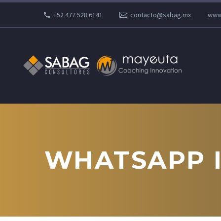
+52 477 528 6141
contacto@sabag.mx
www
WHATSAPP IM