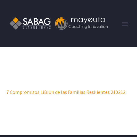
7 Compromisos LiBiUn de las Familias Resilientes 210212