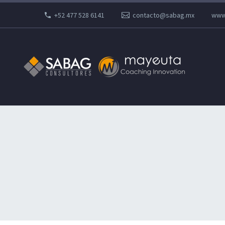
+52 477 528 6141
contacto@sabag.mx
www