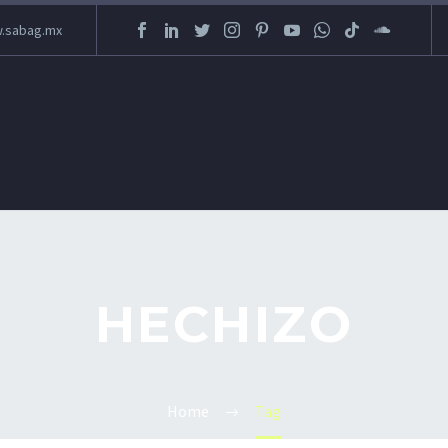
.sabag.mx
HECHIZO
Home
Tag