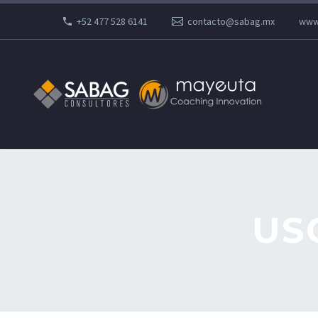
+52 477 528 6141
contacto@sabag.mx
www
US