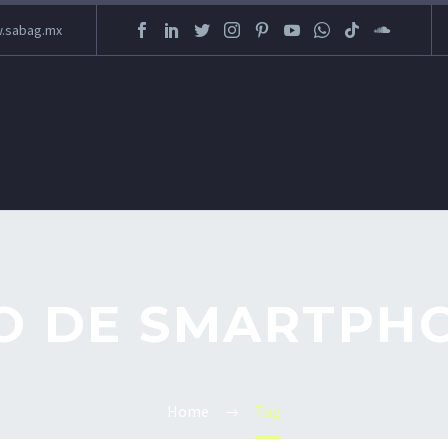
.sabag.mx
O DE SMARTPH
Home
Tag