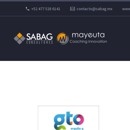
+52 477 528 6141
contacto@sabag.mx
www