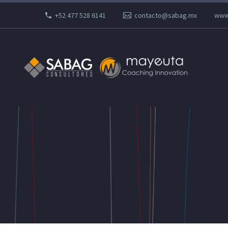
+52 477 528 6141
contacto@sabag.mx
www