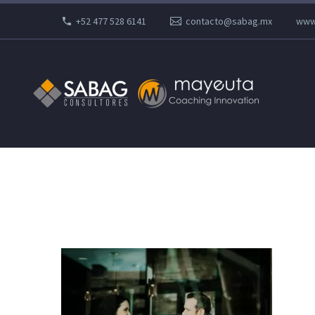
+52 477 528 6141
contacto@sabag.mx
www