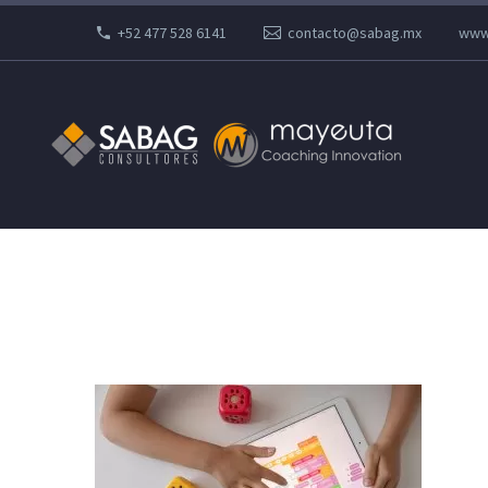
+52 477 528 6141
contacto@sabag.mx
www