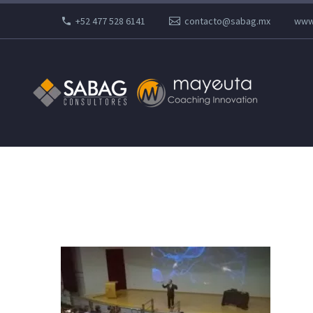
+52 477 528 6141
contacto@sabag.mx
www