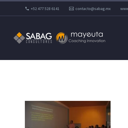
+52 477 528 6141
contacto@sabag.mx
www