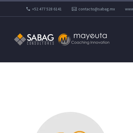
+52 477 528 6141
contacto@sabag.mx
www