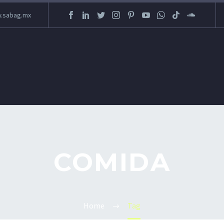
.sabag.mx
COMIDA
Home
Tag