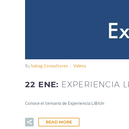
By
Sabag Consultores
Videos
22 ENE:
EXPERIENCIA L
Conoce el temario de Experiencia LiBiUn
READ MORE