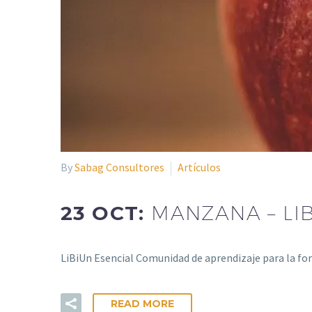
By
Sabag Consultores
Artículos
23 OCT:
MANZANA – LI
LiBiUn Esencial Comunidad de aprendizaje para la f
READ MORE