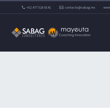
+52 477 528 6141
contacto@sabag.mx
www