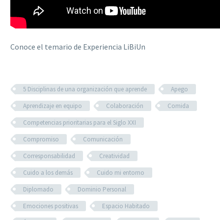
Conoce el temario de Experiencia LiBiUn
5 Disciplinas de una organización que aprende
Apego
Aprendizaje en equipo
Colaboración
Comida
Competencias prioritarias para el Siglo XXI
Compromiso
Comunicación
Corresponsabilidad
Creatividad
Cuido a los demás
Cuido mi entorno
Diplomado
Dominio Personal
Emociones positivas
Espacio Habitado