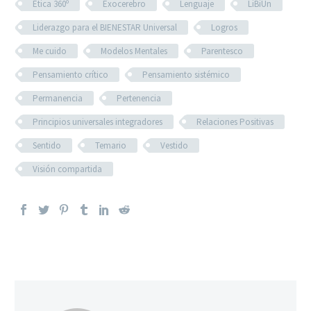
Ética 360º
Exocerebro
Lenguaje
LiBiUn
Liderazgo para el BIENESTAR Universal
Logros
Me cuido
Modelos Mentales
Parentesco
Pensamiento crítico
Pensamiento sistémico
Permanencia
Pertenencia
Principios universales integradores
Relaciones Positivas
Sentido
Temario
Vestido
Visión compartida