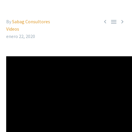



By
Sabag Consultores
Videos
enero 22, 2020