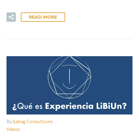
READ MORE
By
Sabag Consultores
Videos