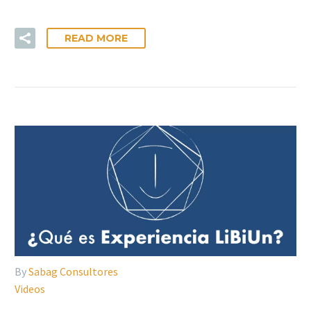
READ MORE
By
Sabag Consultores
Videos