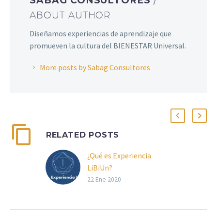
SABAG CONSULTORES
/
ABOUT AUTHOR
Diseñamos experiencias de aprendizaje que
promueven la cultura del BIENESTAR Universal.
More posts by Sabag Consultores
RELATED POSTS
¿Qué es Experiencia
LiBiUn?
120 horas de formación
22 Ene 2020
presencial Desarrollo de
competencias al más
alto nivel Ejercicio del