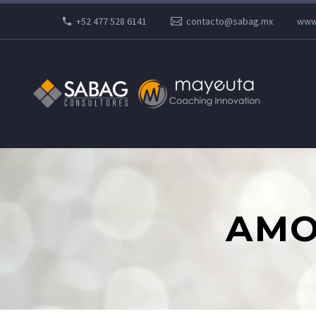
+52 477 528 6141
contacto@sabag.mx
www
AMO