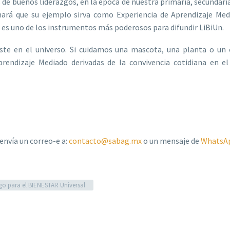
 de buenos liderazgos, en la época de nuestra primaria, secundar
hará que su ejemplo sirva como Experiencia de Aprendizaje Med
es uno de los instrumentos más poderosos para difundir LiBiUn.
te en el universo. Si cuidamos una mascota, una planta o un 
prendizaje Mediado derivadas de la convivencia cotidiana en e
envía un correo-e a:
contacto@sabag.mx
o un mensaje de
WhatsA
go para el BIENESTAR Universal