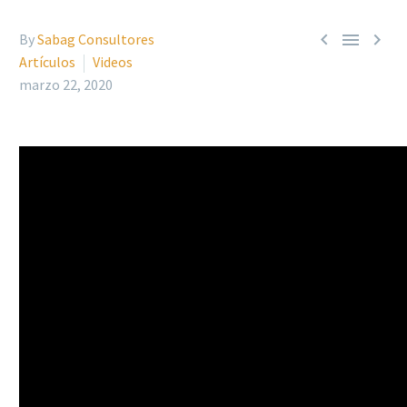



By
Sabag Consultores
Artículos
Videos
marzo 22, 2020