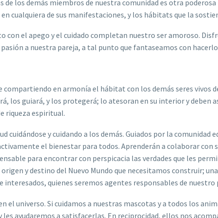
rías de los demás miembros de nuestra comunidad es otra poderos
 en cualquiera de sus manifestaciones, y los hábitats que la sostie
o con el apego y el cuidado completan nuestro ser amoroso. Disfru
pasión a nuestra pareja, a tal punto que fantaseamos con hacerlo 
ie compartiendo en armonía el hábitat con los demás seres vivos d
, los guiará, y los protegerá; lo atesoran en su interior y deben a
e riqueza espiritual.
tud cuidándose y cuidando a los demás. Guiados por la comunidad ed
ctivamente el bienestar para todos. Aprenderán a colaborar con 
pensable para encontrar con perspicacia las verdades que les perm
el origen y destino del Nuevo Mundo que necesitamos construir; un
e interesados, quienes seremos agentes responsables de nuestro 
n el universo. Si cuidamos a nuestras mascotas y a todos los anima
 les ayudaremos a satisfacerlas. En reciprocidad, ellos nos acompa