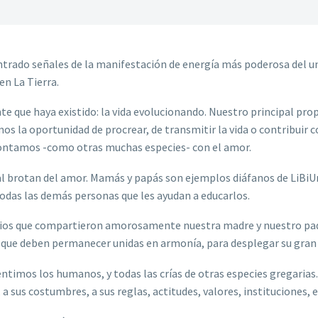
ntrado señales de la manifestación de energía más poderosa del uni
en La Tierra.
 que haya existido: la vida evolucionando. Nuestro principal propó
os la oportunidad de procrear, de transmitir la vida o contribui
 contamos -como otras muchas especies- con el amor.
l brotan del amor. Mamás y papás son ejemplos diáfanos de LiBiUn.
 todas las demás personas que les ayudan a educarlos.
vios que compartieron amorosamente nuestra madre y nuestro padre
 que deben permanecer unidas en armonía, para desplegar su gran 
timos los humanos, y todas las crías de otras especies gregarias.
, a sus costumbres, a sus reglas, actitudes, valores, instituciones, e