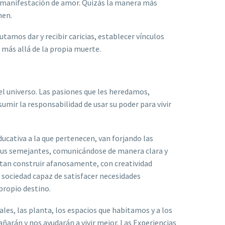
a manifestación de amor. Quizás la manera más
nen.
tamos dar y recibir caricias, establecer vínculos
más allá de la propia muerte.
el universo. Las pasiones que les heredamos,
sumir la responsabilidad de usar su poder para vivir
ucativa a la que pertenecen, van forjando las
sus semejantes, comunicándose de manera clara y
itan construir afanosamente, con creatividad
a sociedad capaz de satisfacer necesidades
propio destino.
les, las planta, los espacios que habitamos y a los
ñarán y nos ayudarán a vivir mejor. Las Experiencias