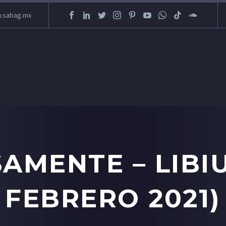
.sabag.mx
MENTE – LIBIU
FEBRERO 2021)