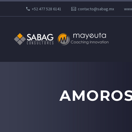
+52 477 528 6141
contacto@sabag.mx
www
AMOROSA