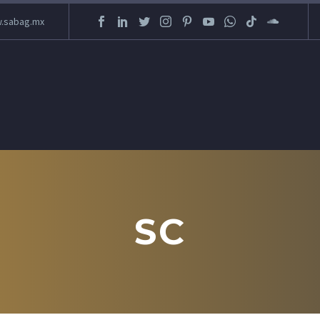
.sabag.mx
SC