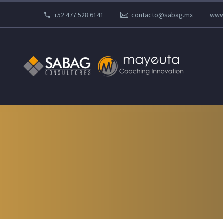
+52 477 528 6141
contacto@sabag.mx
www