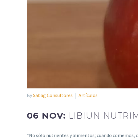
By
Sabag Consultores
Artículos
06 NOV:
LIBIUN NUTRIM
“No sólo nutrientes y alimentos; cuando comemos, c