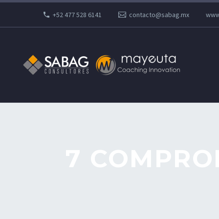
+52 477 528 6141
contacto@sabag.mx
www
7 COMPROM