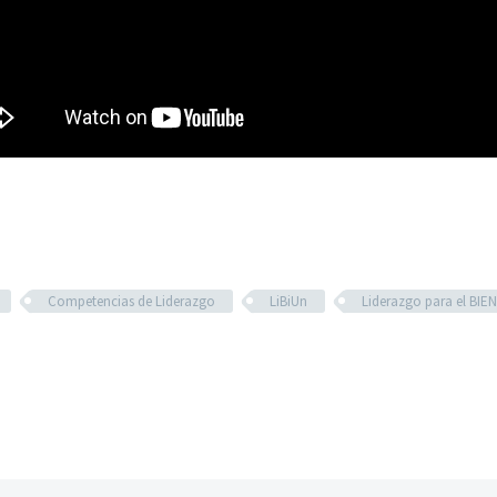
Competencias de Liderazgo
LiBiUn
Liderazgo para el BIE