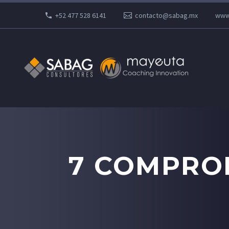
+52 477 528 6141
contacto@sabag.mx
www
7 COMPROM