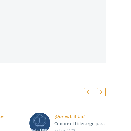
te
¿Qué es LiBiUn?
Conoce el Liderazgo para
el BIENESTAR Universal
22 Ene 2020