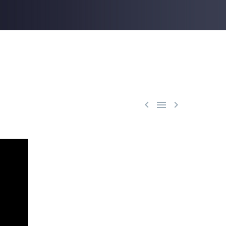


