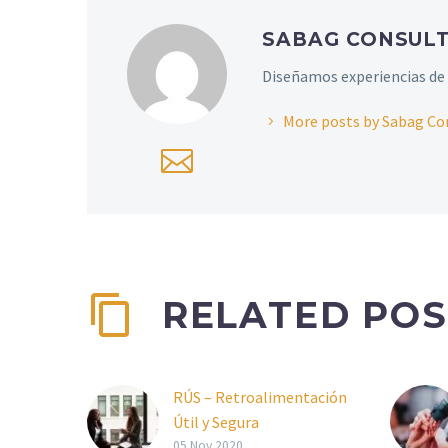
SABAG CONSUL
Diseñamos experiencias de 
More posts by Sabag Co
RELATED POS
RÚS – Retroalimentación
Útil y Segura
Ejercicio poderoso y
05 Nov 2020