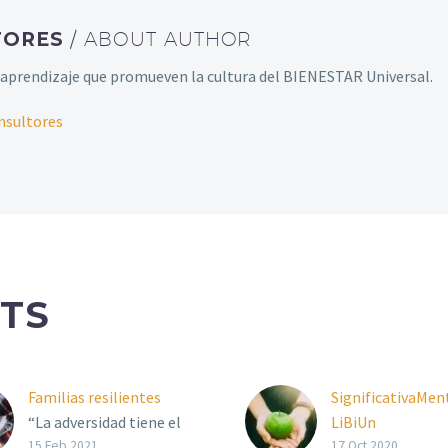
TORES
/ ABOUT AUTHOR
aprendizaje que promueven la cultura del BIENESTAR Universal.
nsultores
TS
Familias resilientes
SignificativaMen
“La adversidad tiene el
LiBiUn
don de despertar
LiBiUn Esencial
15 Feb 2021
17 Oct 2020